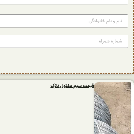
قیمت سیم مفتول نازک