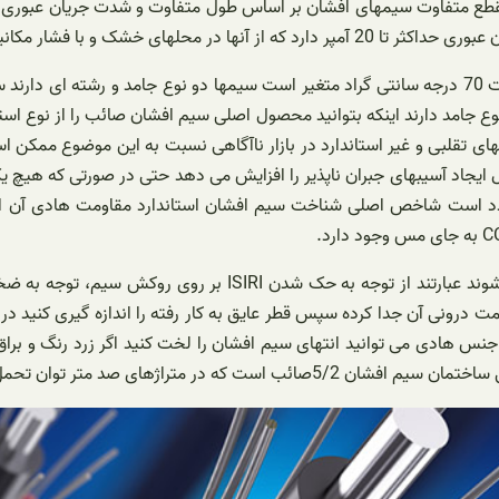
ر مکانیکی میانه استفاده می شود.
در حالت کلافی شکل تحمل حرارتی در سیمهای افشان بین منفی 5 تا مثبت 70 درجه سانتی گراد متغیر است
 جامد دارند اینکه بتوانید محصول اصلی سیم افشان صائب را از نوع استا
تقلبی و غیر استاندارد در بازار ناآگاهی نسبت به این موضوع ممکن است 
یجاد آسیبهای جبران ناپذیر را افزایش می دهد حتی در صورتی که هیچ یک ا
د است شاخص اصلی شناخت سیم افشان استاندارد مقاومت هادی آن است 
نکاتی که برای تشخیص استاندارد بودن و کیفیت سیم باید در نظر گ
ت درونی آن جدا کرده سپس قطر عایق به کار رفته را اندازه گیری کنید 
 هادی می توانید انتهای سیم افشان را لخت کنید اگر زرد رنگ و براق با
ی صد متر توان تحمل آن 12 آمپر است.